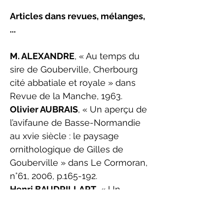
Articles dans revues, mélanges,
...
M. ALEXANDRE
, « Au temps du
sire de Gouberville, Cherbourg
cité abbatiale et royale » dans
Revue de la Manche, 1963.
Olivier AUBRAIS
, «
Un aperçu de
l’avifaune de Basse-Normandie
au xvie siècle : le paysage
ornithologique de Gilles de
Gouberville
» dans Le Cormoran,
n°61, 2006, p.165-192.
Henri BAUDRILLART
, « Un
châtelain de Normandie au xvie
siècle » dans la Revue des Deux