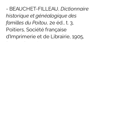
- BEAUCHET-FILLEAU,
Dictionnaire
historique et généalogique des
familles du Poitou
, 2e éd., t. 3,
Poitiers, Société française
d’Imprimerie et de Librairie, 1905,
(p.75-78), p. 76 ;
- Clovis BRUNEL, « Manuscrits de
la Société des Antiquaires de
l'Ouest [mars 1917] »,
Catalogue
général des manuscrits des
bibliothèques publiques de France.-
Sociétés savantes
, t. 1, Plon, 1931, (p.
71-131), p. 75-76 ;
- Valerio CORDINER,
Mani unte : la
giustizia ai tempi di Gouberville
,
Manziana, Vecchiarelli, 2012, 125 p. ;
- Madeleine FOISIL,
Le Sire de
Gouberville : un gentilhomme
normand au XVIe siècle
, 2e éd.