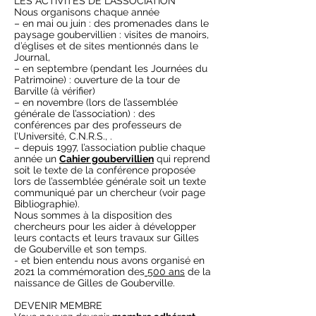
LES ACTIVITES DE L’ASSOCIATION
Nous organisons chaque année
– en mai ou juin : des promenades dans le
paysage goubervillien : visites de manoirs,
d’églises et de sites mentionnés dans le
Journal,
– en septembre (pendant les Journées du
Patrimoine) : ouverture de la tour de
Barville (à vérifier)
– en novembre (lors de l’assemblée
générale de l’association) : des
conférences par des professeurs de
l’Université, C.N.R.S., .
– depuis 1997, l’association publie chaque
année un
Cahier goubervillien
qui reprend
soit le texte de la conférence proposée
lors de l’assemblée générale soit un texte
communiqué par un chercheur (voir page
Bibliographie).
Nous sommes à la disposition des
chercheurs pour les aider à développer
leurs contacts et leurs travaux sur Gilles
de Gouberville et son temps.
- et bien entendu nous avons organisé en
2021 la commémoration des
500 ans
de la
naissance de Gilles de Gouberville.
DEVENIR MEMBRE