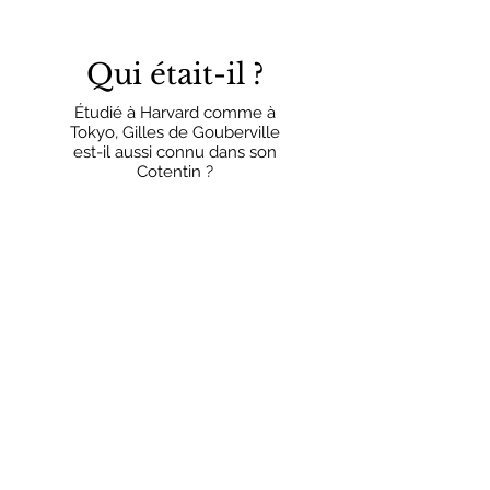
Qui était-il ?
Étudié à Harvard comme à
Tokyo, Gilles de Gouberville
est-il aussi connu dans son
Cotentin ?
En lire plus
La réédition
Une réédition revue et corrigée
attendue par tous les historiens
et amis du patrimoine normand.
En lire plus