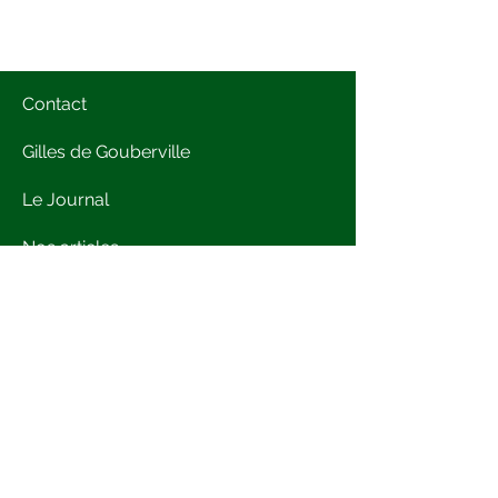
Contact
Gilles de Gouberville
Le Journal
Nos articles
La boutique
Les Conférences
Le Journal en ligne
L'anniversaire des 500 ans
Presse