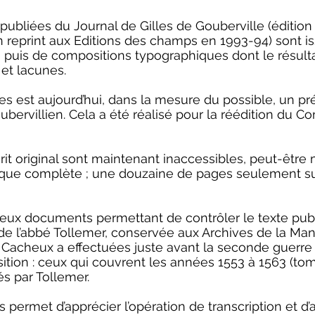
ubliées du Journal de Gilles de Gouberville (édition
reprint aux Editions des champs en 1993-94) sont i
 puis de compositions typographiques dont le résultat
 et lacunes.
s est aujourd’hui, dans la mesure du possible, un pr
rvillien. Cela a été réalisé pour la réédition du Co
rit original sont maintenant inaccessibles, peut-être 
ique complète ; une douzaine de pages seulement sur 
deux documents permettant de contrôler le texte publ
 de l’abbé Tollemer, conservée aux Archives de la Ma
e Cacheux a effectuées juste avant la seconde guerr
ition : ceux qui couvrent les années 1553 à 1563 (tomes 
és par Tollemer.
ermet d’apprécier l’opération de transcription et d’at