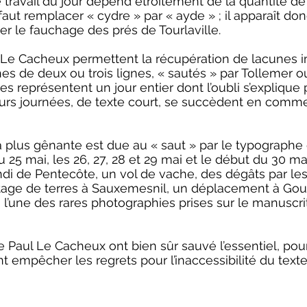
 travail du jour dépend étroitement de la quantité de
 faut remplacer « cydre » par « ayde » ; il apparaît do
r le fauchage des prés de Tourlaville.
ul Le Cacheux permettent la récupération de lacunes 
s de deux ou trois lignes, « sautés » par Tollemer o
 représentent un jour entier dont l’oubli s’explique p
ieurs journées, de texte court, se succèdent en comme
la plus gênante est due au « saut » par le typograph
du 25 mai, les 26, 27, 28 et 29 mai et le début du 30 ma
lundi de Pentecôte, un vol de vache, des dégâts par le
age de terres à Sauxemesnil, un déplacement à Gouberv
 l’une des rares photographies prises sur le manuscrit
 Paul Le Cacheux ont bien sûr sauvé l’essentiel, pou
t empêcher les regrets pour l’inaccessibilité du text