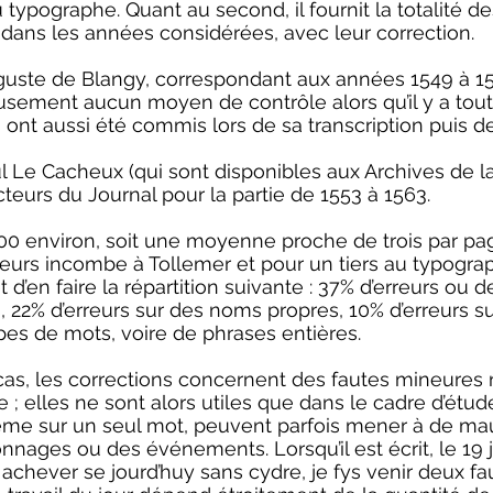
au typographe. Quant au second, il fournit la totalité d
ans les années considérées, avec leur correction.
Auguste de Blangy, correspondant aux années 1549 à 15
eusement aucun moyen de contrôle alors qu’il y a tou
ont aussi été commis lors de sa transcription puis d
ul Le Cacheux (qui sont disponibles aux Archives de 
eurs du Journal pour la partie de 1553 à 1563.
400 environ, soit une moyenne proche de trois par pa
erreurs incombe à Tollemer et pour un tiers au typogra
 d’en faire la répartition suivante : 37% d’erreurs ou
% d’erreurs sur des noms propres, 10% d’erreurs sur
es de mots, voire de phrases entières.
cas, les corrections concernent des fautes mineures 
 ; elles ne sont alors utiles que dans le cadre d’étud
même sur un seul mot, peuvent parfois mener à de mau
nages ou des événements. Lorsqu’il est écrit, le 19 ju
 achever se jourd’huy sans cydre, je fys venir deux fa