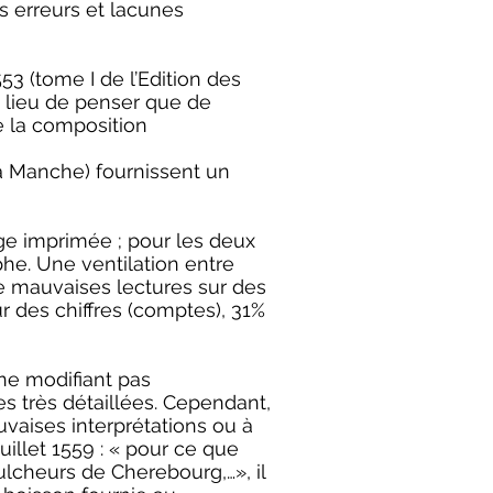
es erreurs et lacunes
53 (tome I de l’Edition des
t lieu de penser que de
e la composition
la Manche) fournissent un
ge imprimée ; pour les deux
phe. Une ventilation entre
 de mauvaises lectures sur des
 des chiffres (comptes), 31%
ne modifiant pas
es très détaillées. Cependant,
vaises interprétations ou à
illet 1559 : « pour ce que
ulcheurs de Cherebourg,…», il