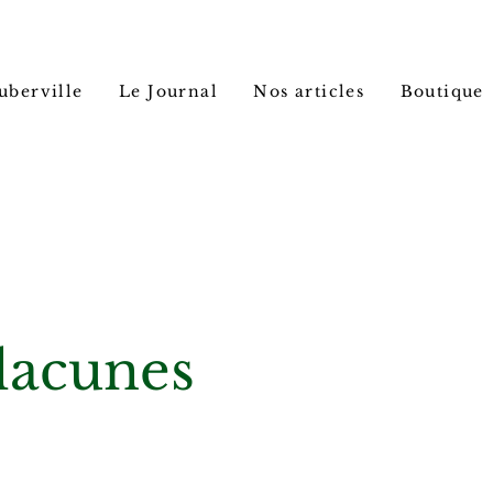
uberville
Le Journal
Nos articles
Boutique
 lacunes