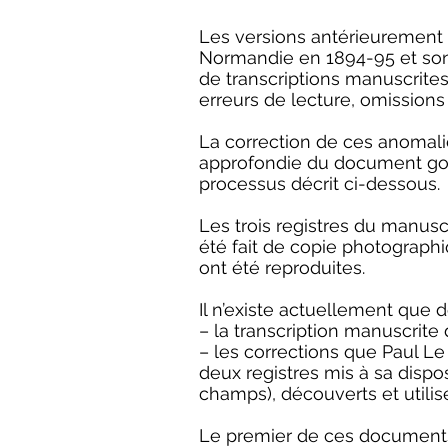
Les versions antérieurement p
Normandie en 1894-95 et son 
de transcriptions manuscrites
erreurs de lecture, omissions
La correction de ces anomalie
approfondie du document goube
processus décrit ci-dessous.
Les trois registres du manusc
été fait de copie photograph
ont été reproduites.
Il n’existe actuellement que 
– la transcription manuscrite
– les corrections que Paul L
deux registres mis à sa dispos
champs), découverts et utilis
Le premier de ces documents p