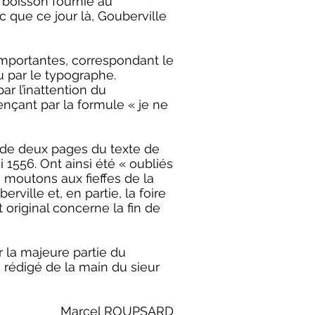
 boisson fournie au
nc que ce jour là, Gouberville
importantes, correspondant le
u par le typographe.
ar l’inattention du
nçant par la formule « je ne
e de deux pages du texte de
i 1556. Ont ainsi été « oubliés
s moutons aux fieffes de la
ille et, en partie, la foire
 original concerne la fin de
r la majeure partie du
e rédigé de la main du sieur
Marcel ROUPSARD