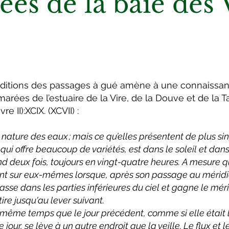
es de la baie des 
nditions des passages à gué amène à une connaissan
rées de l’estuaire de la Vire, de la Douve et de la Ta
e II):XCIX. (XCVII) :
nature des eaux ; mais ce qu’elles présentent de plus singu
i offre beaucoup de variétés, est dans le soleil et dans
 deux fois, toujours en vingt-quatre heures. A mesure que
ennent sur eux-mêmes lorsque, après son passage au méridi
asse dans les parties inférieures du ciel et gagne le mér
ire jusqu'au lever suivant.
 même temps que le jour précédent, comme si elle était l
e jour, se lève à un autre endroit que la veille. Le flux et 