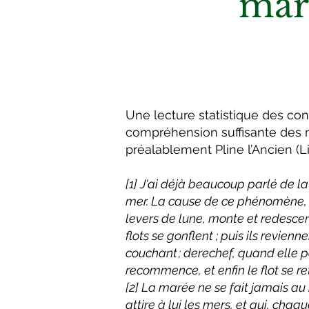
maré
Une lecture statistique des co
compréhension suffisante des ma
préalablement Pline l’Ancien (Livr
[1] J'ai déjà beaucoup parlé de la 
mer. La cause de ce phénomène, qu
levers de lune, monte et redescend
flots se gonflent ; puis ils revi
couchant ; derechef, quand elle p
recommence, et enfin le flot se ret
[2] La marée ne se fait jamais au
attire à lui les mers, et qui, chaqu