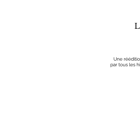
L
Une rééditio
par tous les h