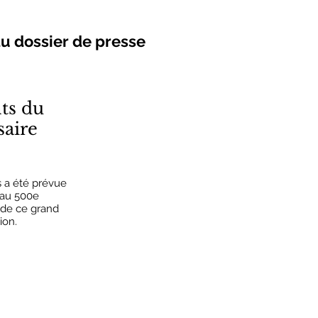
du dossier de presse
ts du
saire
 a été prévue
 au 500e
 de ce grand
ion.