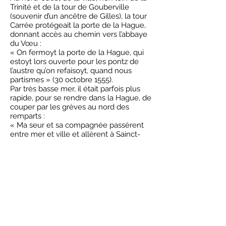
Trinité et de la tour de Gouberville
(souvenir d’un ancêtre de Gilles), la tour
Carrée protégeait la porte de la Hague,
donnant accès au chemin vers l’abbaye
du Vœu :
« On fermoyt la porte de la Hague, qui
estoyt lors ouverte pour les pontz de
l’austre qu’on refaisoyt, quand nous
partismes » (30 octobre 1555).
Par très basse mer, il était parfois plus
rapide, pour se rendre dans la Hague, de
couper par les grèves au nord des
remparts :
« Ma seur et sa compagnée passèrent
entre mer et ville et allèrent à Sainct-
Naser » (27 avril 1562).
Robert Lerouvillois
Note : le château et les fortifications de
Cherbourg furent détruits en 1692 sur
ordre de Louis XIV.