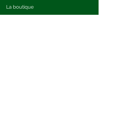
La boutique
Les Conférences
Le Journal en ligne
L'anniversaire des 500 ans
Presse
Crédits images et ©
Le Comité
Bibliographie
La carte de Gouberville
Assos amies
Our site in English