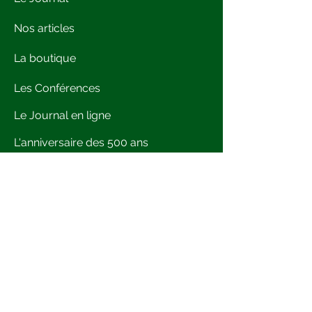
Nos articles
La boutique
Les Conférences
Le Journal en ligne
L'anniversaire des 500 ans
Presse
Crédits images et ©
Le Comité
Bibliographie
La carte de Gouberville
Assos amies