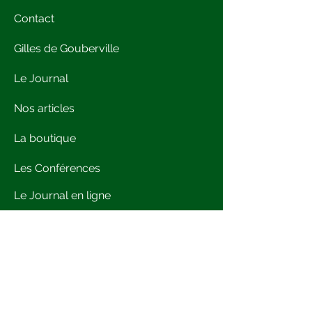
Contact
Gilles de Gouberville
Le Journal
Nos articles
La boutique
Les Conférences
Le Journal en ligne
L'anniversaire des 500 ans
Presse
Crédits images et ©
Le Comité